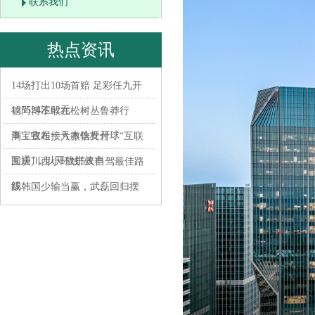
联系我们
热点资讯
14场打出10场首赔 足彩任九开
125524注62元
德尚博不敢在松树丛鲁莽行
事：收起一号木铁杆开球
淘宝宣布接入微信支付，“互联
互通”，以开放拼效率
国庆川西小环线5天自驾最佳路
线
踢韩国少输当赢，武磊回归摆
大巴，国足谨防默契球 归化不
是救世主