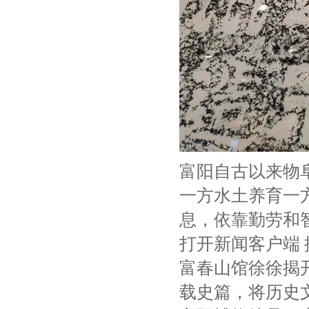
富阳自古以来物
一方水土养育一
息，依靠勤劳和
打开新闻客户端 
富春山馆徐徐揭
载史篇，将历史