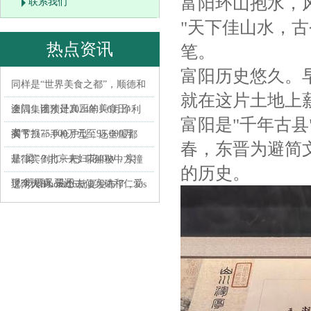
富阳环山抱水，
联系我们
"天下佳山水，
热点资讯
笔。
富阳历史悠久。
同样是“世界美食之都”，顺德和
就在这片土地上
澳门，谁才是真正的美食王
金隅集团预计2024年1-6月净利
富阳是"千年古县
者？
润亏损75,000万元至95,000万
买下71㎡手枪户型，还全屋都
春，东晋为避简
是“梁”？北京夫妇花40W，实
菲律宾倒打一耙: 菲船被中方撞
的历史。
现“既要又要还
了个大洞, 没想去仙宾礁和仁爱
过两天iPhone16就要发布了，ios
礁
到底啥时候上车？ 过两天，也