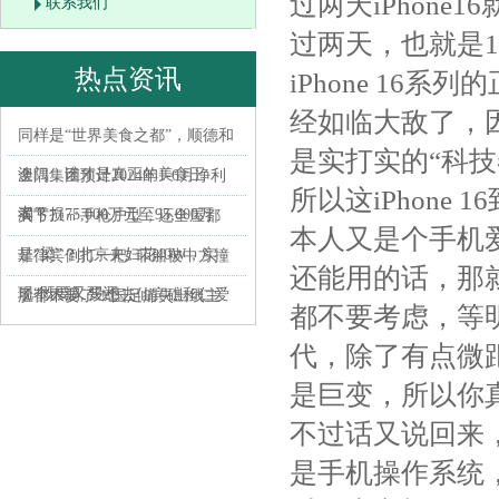
过两天iPhone
联系我们
过两天，也就是
热点资讯
iPhone 1
经如临大敌了，
同样是“世界美食之都”，顺德和
是实打实的“科技
澳门，谁才是真正的美食王
金隅集团预计2024年1-6月净利
所以这iPhon
者？
润亏损75,000万元至95,000万
买下71㎡手枪户型，还全屋都
本人又是个手机爱
是“梁”？北京夫妇花40W，实
菲律宾倒打一耙: 菲船被中方撞
还能用的话，那就
现“既要又要还
了个大洞, 没想去仙宾礁和仁爱
脸都不要了！国足痛失出线主
都不要考虑，等明年
礁
动权，伊万恐帅位不稳，郑智
代，除了有点微
接手吗？
是巨变，所以你
不过话又说回来，
是手机操作系统