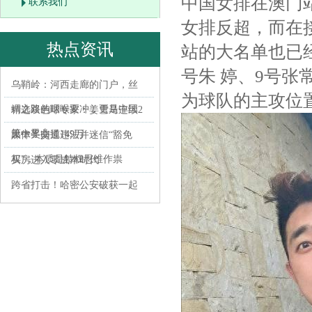
中国女排在澳门
联系我们
女排反超，而在
热点资讯
站的大名单也已
号朱 婷、9号张
乌鞘岭：河西走廊的门户，丝
为球队的主攻位
绸之路的咽喉要冲，更是中国
精选双色球专家：姜雪马连续2
第一界山
天中奖共揽149万
媒体：交通违法并迷信“豁免
权”，本质是特权思维作祟
买房进入零成本时代
跨省打击！哈密公安破获一起
涉嫌销售假冒白酒案