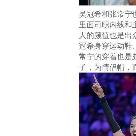
吴冠希和张常宁
里面司职内线和
人的颜值也是出
冠希身穿运动鞋
常宁的穿着也是
子，为情侣帽，